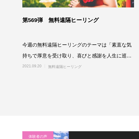
第569弾 無料遠隔ヒーリング
今週の無料遠隔ヒーリングのテーマは「素直な気
持ちで厚意を受け取り、喜びと感謝を人生に巡ら
せるよう、最高最善に働きかける」です。参加さ
2021.09.20
無料遠隔ヒーリング
れる方は
体験者の声