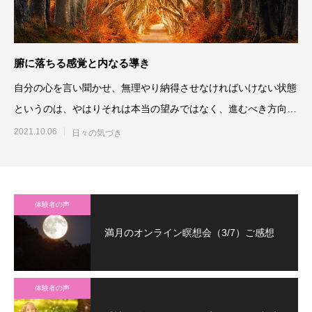
腑に落ちる感覚と内なる導き
自分の心を言い聞かせ、無理やり納得させなければいけない状態
というのは、やはりそれは本当の望みではなく、進むべき方向で
はないのだろうと思います
2021.10.06
日々の気づき
体験者の声
満月のオンライン瞑想会（3/7）ご感想
体験者の声