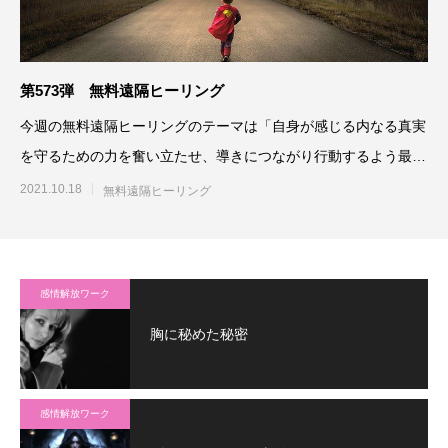
第573弾 無料遠隔ヒーリング
今週の無料遠隔ヒーリングのテーマは「自身が感じる内なる真実
を守るための力を奮い立たせ、導きにつながり行動するよう最高
最善に働きかける」です。
2021.10.18
無料遠隔ヒーリング
感情解放ワーク
胸に秘めた秘密
感情解放ワーク