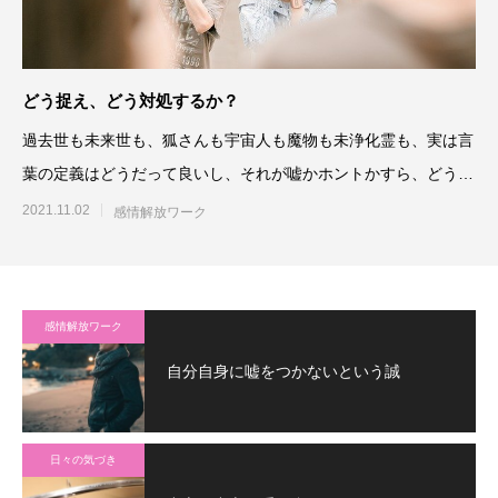
どう捉え、どう対処するか？
過去世も未来世も、狐さんも宇宙人も魔物も未浄化霊も、実は言
葉の定義はどうだって良いし、それが嘘かホントかすら、どうだ
って良いのです。そういう
2021.11.02
感情解放ワーク
感情解放ワーク
自分自身に嘘をつかないという誠
日々の気づき