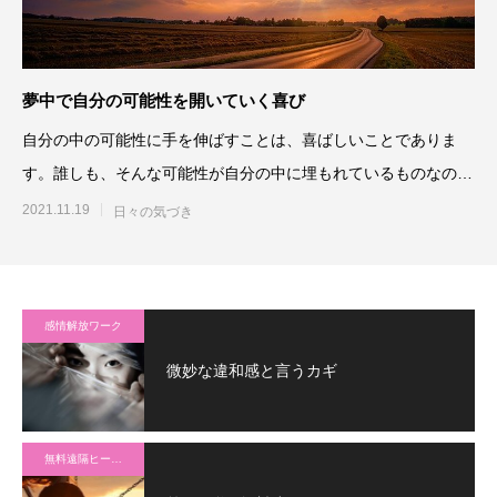
夢中で自分の可能性を開いていく喜び
自分の中の可能性に手を伸ばすことは、喜ばしいことでありま
す。誰しも、そんな可能性が自分の中に埋もれているものなのか
もしれません。それに手を伸
2021.11.19
日々の気づき
感情解放ワーク
微妙な違和感と言うカギ
無料遠隔ヒーリング