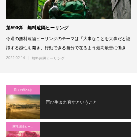
第590弾 無料遠隔ヒーリング
今週の無料遠隔ヒーリングのテーマは「大事なことを大事だと認
識する感性を開き、行動できる自分で在るよう最高最善に働きか
ける」です。参加される方
2022.02.14
無料遠隔ヒーリング
日々の気づき
再び生まれ直すということ
無料遠隔ヒーリング