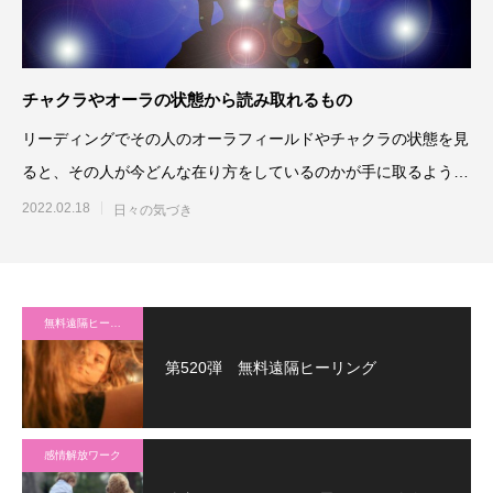
チャクラやオーラの状態から読み取れるもの
リーディングでその人のオーラフィールドやチャクラの状態を見
ると、その人が今どんな在り方をしているのかが手に取るように
よくわかるというお話を以
2022.02.18
日々の気づき
無料遠隔ヒーリング
第520弾 無料遠隔ヒーリング
感情解放ワーク