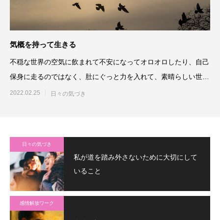
気概を持って生きる
不穏な世界の空気に飲まれて不安になってオロオロしたり、自己
保身に走るのではなく、肚にぐっと力を入れて、素晴らしい世界
を自分たちが作っていくん
2022.02.25
日々の気づき
日々の気づき
私が道を踏み外さないために大切にして
いること
感情解放ワーク