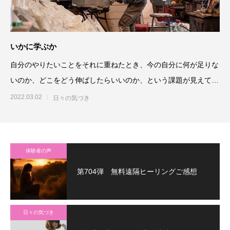
いかに学ぶか
自分のやりたいことをそれに重ねたとき、今の自分に何が足りな
いのか、どこをどう伸ばしたらいいのか、という課題が見えてき
ます。そうして初めて、ど
2022.03.02
日々の気づき
体験者の声
第704弾 無料遠隔ヒーリングご感想
日々の気づき