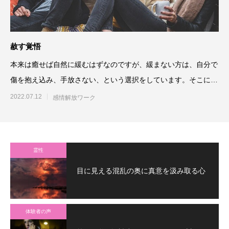
赦す覚悟
本来は癒せば自然に緩むはずなのですが、緩まない方は、自分で
傷を抱え込み、手放さない、という選択をしています。そこには
色々なメリットがあるから
2022.07.12
感情解放ワーク
霊性
目に見える混乱の奥に真意を汲み取る心
体験者の声