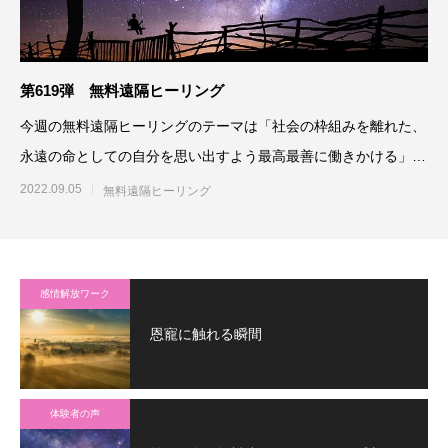
第619弾 無料遠隔ヒーリング
今週の無料遠隔ヒーリングのテーマは「社会の枠組みを離れた、
永遠の命としての自分を思い出すよう最高最善に働きかける」で
す。参加される方は、「無
2022.09.05
無料遠隔ヒーリング
感情解放ワーク
恩寵に触れる瞬間
体験者の声