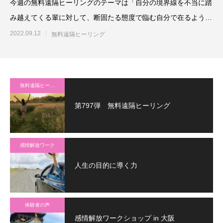
今週の無料遠隔ヒーリングのテーマは「自分の境界線を不当に踏
み越えてくる輩に対して、断固たる態度で臨む自分で在るよう最
高最善に働きかける」です
2022.09.12
無料遠隔ヒーリング
無料遠隔ヒーリング
第797弾 無料遠隔ヒーリング
感情解放ワーク
人生の目的に導く力
体験者の声
感情解放ワークショップ in 大阪