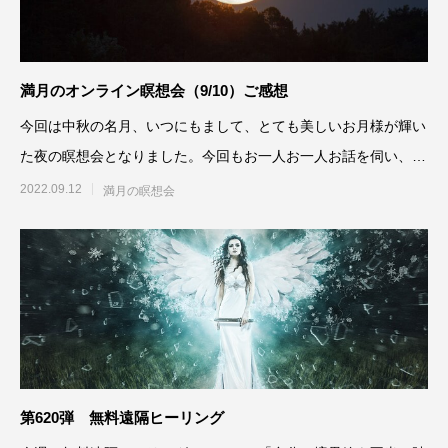
満月のオンライン瞑想会（9/10）ご感想
今回は中秋の名月、いつにもまして、とても美しいお月様が輝い
た夜の瞑想会となりました。今回もお一人お一人お話を伺い、リ
ーディングをしながらアド
2022.09.12
満月の瞑想会
第620弾 無料遠隔ヒーリング