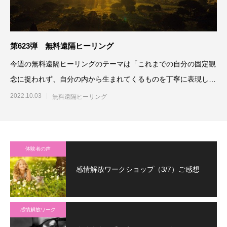
第623弾 無料遠隔ヒーリング
今週の無料遠隔ヒーリングのテーマは「これまでの自分の固定観
念に捉われず、自分の内から生まれてくるものを丁寧に表現して
いくよう最高最善に働きか
2022.10.03
無料遠隔ヒーリング
体験者の声
感情解放ワークショップ（3/7）ご感想
感情解放ワーク