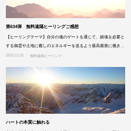
第634弾 無料遠隔ヒーリングご感想
【ヒーリングテーマ】自分の魂のゲートを通じて、鎮魂を必要と
する御霊や土地に癒しのエネルギーを送るよう最高最善に働きか
ける 12月21
2022.12.31
無料遠隔ヒーリング
ハートの本質に触れる