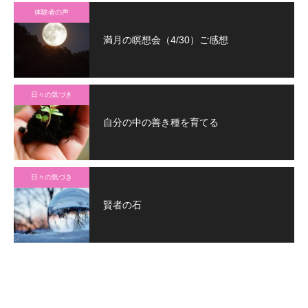
体験者の声
満月の瞑想会（4/30）ご感想
日々の気づき
自分の中の善き種を育てる
日々の気づき
賢者の石