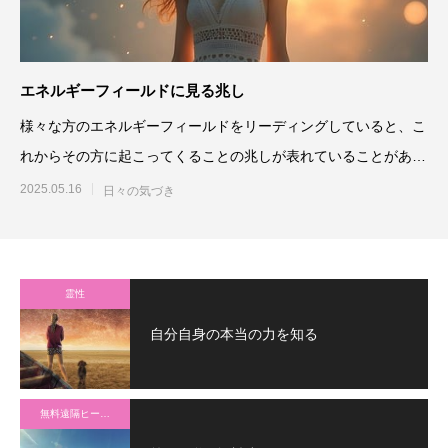
エネルギーフィールドに見る兆し
様々な方のエネルギーフィールドをリーディングしていると、こ
れからその方に起こってくることの兆しが表れていることがあっ
て、とても興味深
2025.05.16
日々の気づき
霊性
自分自身の本当の力を知る
無料遠隔ヒーリング