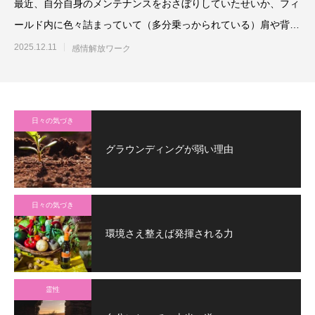
最近、自分自身のメンテナンスをおさぼりしていたせいか、フィ
ールド内に色々詰まっていて（多分乗っかられている）肩や背中
がパンパンに張っ
2025.12.11
感情解放ワーク
日々の気づき
グラウンディングが弱い理由
日々の気づき
環境さえ整えば発揮される力
霊性