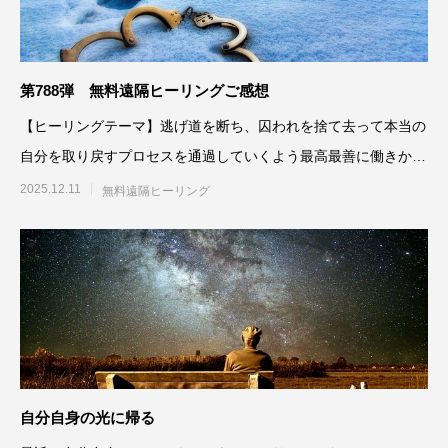
第788弾 無料遠隔ヒーリングご感想
【ヒーリングテーマ】逃げ道を断ち、囚われを捨て去って本当の
自分を取り戻すプロセスを通過していくよう最高最善に働きかけ
る12月3日実施
2025.12.11
無料遠隔ヒーリング
自分自身の光に帰る