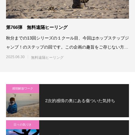
第766弾 無料遠隔ヒーリング
秋分までの13回シリーズの１クール目、今回はホップステップジ
ャンプ！のステップの回です。この企画の趣旨をご存じない方
は、こちらをご
2025.06.30
無料遠隔ヒーリング
感情解放ワーク
2次的感情の奥にある傷ついた気持ち
日々の気づき