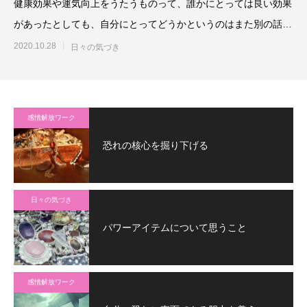
健康効果や運気向上をうたうものって、誰かにとっては良い効果
があったとしても、自分にとってどうかというのはまた別の話で
すから、手を出す前に、注
2020.10.28
日々の気づき
感情解放ワーク
恐れの核心を掘り下げる
日々の気づき
パワーアイテムについて思うこと
感情解放ワーク