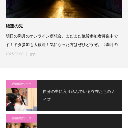
絶望の先
明日の満月のオンライン瞑想会、まだまだ絶賛参加者募集中で
す！ドタ参加も大歓迎！気になった方はぜひどうぞ。⇒満月のオ
ンライン瞑想会
2025.08.08
霊性
感情解放ワーク
自分の中に入り込んでいる存在たちのノ
イズ
感情解放ワーク