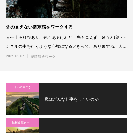
先の見えない閉塞感をワークする
人生山あり谷あり、色々あるけれど、先も見えず、延々と暗いト
ンネルの中を行くような心境になるときって、ありますね。人
間、先が見えてい
2025.05.07
感情解放ワーク
日々の気づき
私はどんな仕事をしたいのか
無料遠隔ヒーリング