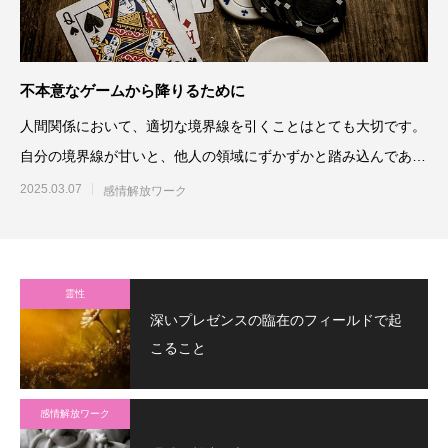
不本意なゲームから降りるために
人間関係において、適切な境界線を引くことはとても大切です。
自分の境界線が甘いと、他人の領域にずかずかと踏み込んであれ
これコントロ
2025.03.07
感情解放ワーク
霊性
深いプレゼンスの臨在のフィールドで起
こること
感情解放ワーク