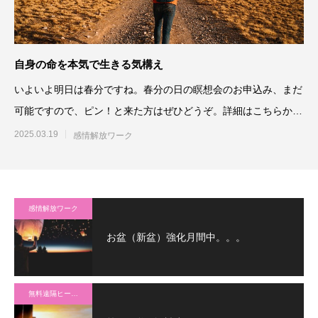
自身の命を本気で生きる気構え
いよいよ明日は春分ですね。春分の日の瞑想会のお申込み、まだ
可能ですので、ピン！と来た方はぜひどうぞ。詳細はこちらか
ら。⇒春分の
2025.03.19
感情解放ワーク
感情解放ワーク
お盆（新盆）強化月間中。。。
無料遠隔ヒーリング