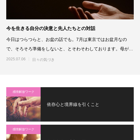
今を生きる自分の決意と先人たちとの対話
今日はつらつらと、お盆の話でも。7月は東京ではお盆月なの
で、そろそろ準備をしないと、とそわそわしております。母が亡
くなって初めて
2025.07.06
日々の気づき
感情解放ワーク
依存心と境界線を引くこと
感情解放ワーク