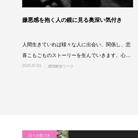
嫌悪感を抱く人の鏡に見る奥深い気付き
人間生きていれば様々な人に出会い、関係し、悲
喜こもごものストーリーを生んでいきます。心
底、その在り様に感服する立派な人もいれば、
2025.07.01
感情解放ワーク
日々の気づき