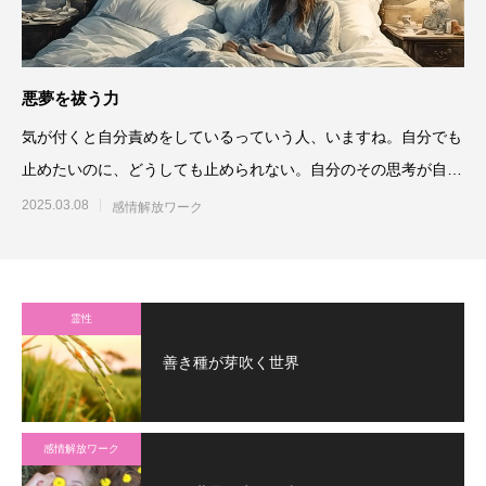
悪夢を祓う力
気が付くと自分責めをしているっていう人、いますね。自分でも
止めたいのに、どうしても止められない。自分のその思考が自分
責めである
2025.03.08
感情解放ワーク
霊性
善き種が芽吹く世界
感情解放ワーク