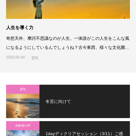
人生を導く力
奇想天外、摩訶不思議なのが人生。一体誰がこの人生をこんな風
になるようにしているんでしょうね？古今東西、様々な文化圏で
その理由が解釈
2025.05.04
霊性
霊性
冬至に向けて
体験者の声
1dayディクリアセッション（3/11）ご感