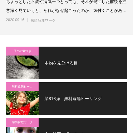
ちょっとした不調や病気一つとっても、それが発症した前後を注
意深く見ていくと、それがなぜ起こったのか、気付くことがある
でしょう。心身の症状も、
2020.09.16
感情解放ワーク
日々の気づき
本物を見分ける目
無料遠隔ヒーリング
第816弾 無料遠隔ヒーリング
感情解放ワーク