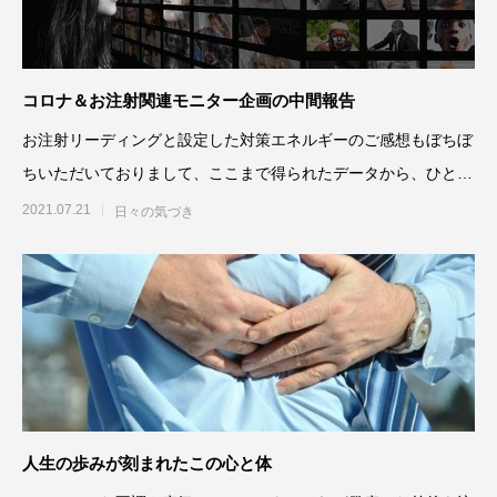
コロナ＆お注射関連モニター企画の中間報告
お注射リーディングと設定した対策エネルギーのご感想もぼちぼ
ちいただいておりまして、ここまで得られたデータから、ひとま
ずシェアしておこうと思う
2021.07.21
日々の気づき
人生の歩みが刻まれたこの心と体