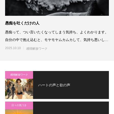
愚痴を吐くだけの人
愚痴って、つい言いたくなってしまう気持ち、よくわかります。
自分の中で抱え込むと、モヤモヤムカムカして、気持ち悪いし辛
いですよね。
2025.10.10
感情解放ワーク
感情解放ワーク
ハートの声と欲の声
日々の気づき