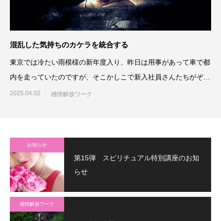
混乱した気持ちのカケラを統合する
東京では冷たい雨模様の新年度入り、昨日は用事があって車で都
内を走っていたのですが、そこかしこで新入社員さんたちがぞろ
ぞろと歩いてい
2025.04.02
感情解放ワーク
お知らせ
第15弾 スピリチュアル特別講座のお知
らせ
感情解放ワーク