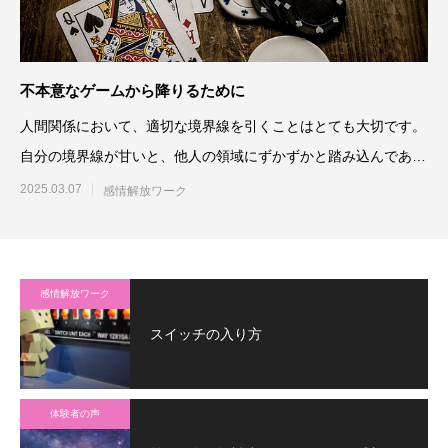
不本意なゲームから降りるために
人間関係において、適切な境界線を引くことはとても大切です。
自分の境界線が甘いと、他人の領域にずかずかと踏み込んであれ
これコントロ
2025.03.07
感情解放ワーク
感情解放ワーク
スイッチの入り方
体験者の声