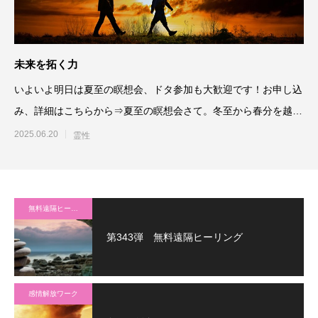
未来を拓く力
いよいよ明日は夏至の瞑想会、ドタ参加も大歓迎です！お申し込
み、詳細はこちらから⇒夏至の瞑想会さて。冬至から春分を越え
て夏至ま
2025.06.20
霊性
無料遠隔ヒーリング
第343弾 無料遠隔ヒーリング
感情解放ワーク