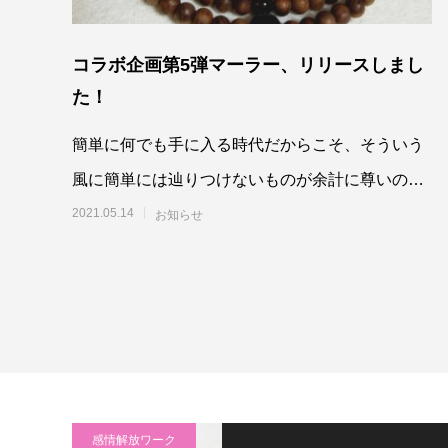
コラボ企画第5弾マーラー、リリースしまし
た！
簡単に何でも手に入る時代だからこそ、そういう
風に簡単には辿りつけないものが余計に尊いので
す。最終章のマーラーは、そんな歩みを行く人の
2021.05.14
お知らせ
側で、そ
感情解放ワーク