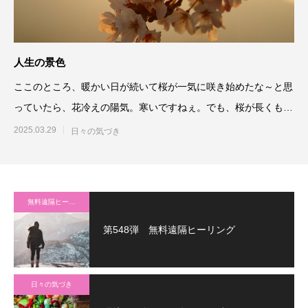
人生の景色
ここのところ、暖かい日が続いて桜が一気に咲き始めたな～と思
っていたら、花冷えの陽気。寒いですねぇ。でも、桜が長くもっ
てくれたら
2025.03.29
日々の気づき
無料遠隔ヒーリング
第548弾 無料遠隔ヒーリング
日々の気づき