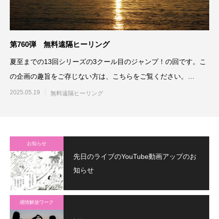
第760弾 無料遠隔ヒーリング
夏至までの13回シリーズの3クール目のジャンプ！の回です。こ
の企画の趣旨をご存じない方は、こちらをご覧ください。
https://w
2025.05.19
無料遠隔ヒーリング
お知らせ
先日のライブのYouTube動画アップのお
知らせ
感情解放ワーク