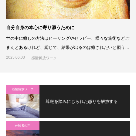
自分自身の本心に寄り添うために
世の中に癒しの方法はヒーリングやセラピー、様々な施術などご
まんとあるけれど、総じて、結果が出るのは癒されたいと願う本
人が、心底主
2025.06.03
感情解放ワーク
感情解放ワーク
尊厳を踏みにじられた怒りを解放する
体験者の声