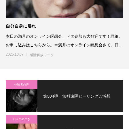
自分自身に帰れ
本日の満月のオンライン瞑想会、ドタ参加も大歓迎です！詳細、
お申し込みはこちらから。⇒満月のオンライン瞑想会さて。日々
様々な人
2025.10.07
感情解放ワーク
体験者の声
第504弾 無料遠隔ヒーリングご感想
日々の気づき