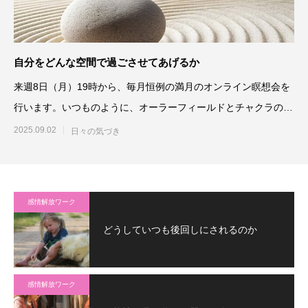
自分をどんな空間で過ごさせてあげるか
来週8日（月）19時から、毎月恒例の満月のオンライン瞑想会を
行います。いつものように、オーラーフィールドとチャクラの調
整、エネルギ
2025.09.02
日々の気づき
感情解放ワーク
どうしていつも後回しにされるのか
感情解放ワーク