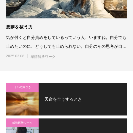
悪夢を祓う力
気が付くと自分責めをしているっていう人、いますね。自分でも
止めたいのに、どうしても止められない。自分のその思考が自分
責めである
2025.03.08
感情解放ワーク
日々の気づき
天命を全うするとき
感情解放ワーク