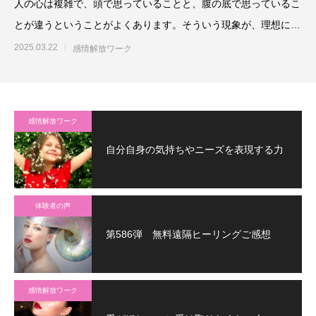
人の心は複雑で、頭で思っていることと、腹の底で思っているこ
とが違うということがよくあります。そういう現象が、理想に近
づきたいのに近づけない
2025.03.22
感情解放ワーク
感情解放ワーク
自分自身の気持ちやニーズを表現する力
体験者の声
第586弾 無料遠隔ヒーリングご感想
感情解放ワーク