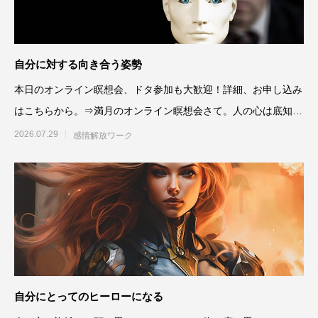
自分に対する向き合う姿勢
本日のオンライン瞑想会、ドタ参加も大歓迎！詳細、お申し込み
はこちらから。⇒満月のオンライン瞑想会さて。人の心は底知れ
ず、素
2026.07.29
感情解放ワーク
自分にとってのヒーローになる