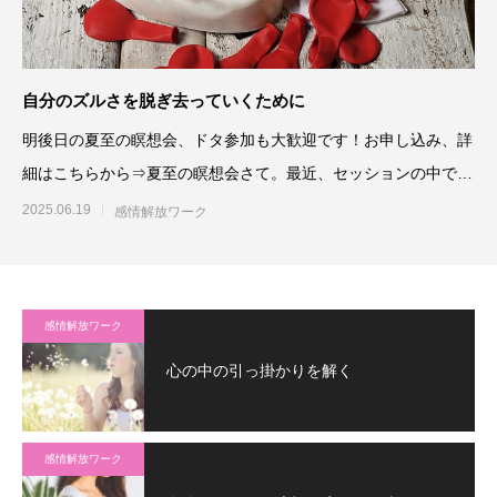
自分のズルさを脱ぎ去っていくために
明後日の夏至の瞑想会、ドタ参加も大歓迎です！お申し込み、詳
細はこちらから⇒夏至の瞑想会さて。最近、セッションの中で真
心とか
2025.06.19
感情解放ワーク
感情解放ワーク
心の中の引っ掛かりを解く
感情解放ワーク