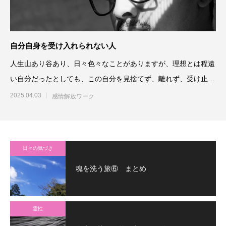
自分自身を受け入れられない人
人生山あり谷あり、日々色々なことがありますが、理想とは程遠
い自分だったとしても、この自分を見捨てず、離れず、受け止め
て生きることは
2025.04.03
感情解放ワーク
日々の気づき
魂を洗う旅⑥ まとめ
霊性