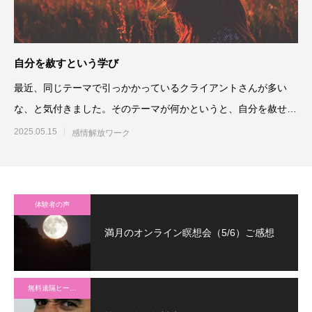
自分を赦すという学び
最近、同じテーマで引っかかっているクライアントさんが多い
な、と気付きました。そのテーマが何かというと、自分を赦せず
にいること、で
2025.05.15
感情解放ワーク
体験者の声
満月のオンライン瞑想会（5/6）ご感想
無料遠隔ヒーリング