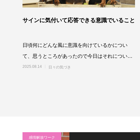
サインに気付いて応答できる意識でいること
日頃何にどんな風に意識を向けているかについ
て、思うところがあったので今日はそれについて
書いてみます。最近、人の集まる場面で、一人で
2025.08.14
日々の気づき
感情解放ワーク