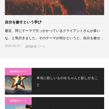
自分を赦すという学び
最近、同じテーマで引っかかっているクライアントさんが多い
な、と気付きました。そのテーマが何かというと、自分を赦せず
にいること、で
2025.05.15
感情解放ワーク
感情解放ワーク
本当に欲しいものをちゃんと欲しがるこ
と
感情解放ワーク