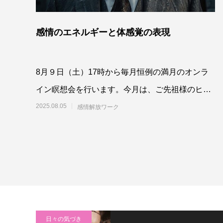
感情のエネルギーと体感覚の表現
8月９日（土）17時から毎月恒例の満月のオンラ
イン瞑想会を行います。今月は、ご先祖様のヒー
リングもやっていきます！参加の詳細、
2025.08.05
感情解放ワーク
日々の気づき