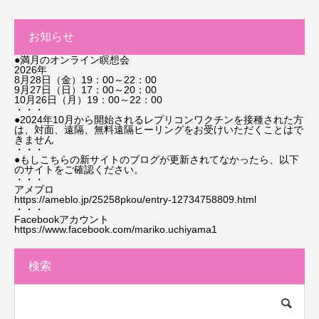
お知らせ
●満月のオンライン瞑想会
2026年
8月28日（金）19：00～22：00
9月27日（日）17：00～20：00
10月26日（月）19：00～22：00
・・・
●2024年10月から開始されるレプリコンワクチンを接種された方
は、対面、遠隔、無料遠隔ヒーリングをお受けいただくことはで
きません
・・・
●もしこちらの新サイトのブログが更新されてなかったら、以下
のサイトをご確認ください。
・・・
アメブロ
https://ameblo.jp/25258pkou/entry-12734758809.html
・・・
Facebookアカウント
https://www.facebook.com/mariko.uchiyama1
検索