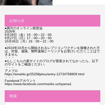
お知らせ
●満月のオンライン瞑想会
2026年
8月28日（金）19：00～22：00
9月27日（日）17：00～20：00
10月26日（月）19：00～22：00
・・・
●2024年10月から開始されるレプリコンワクチンを接種された方
は、対面、遠隔、無料遠隔ヒーリングをお受けいただくことはで
きません
・・・
●もしこちらの新サイトのブログが更新されてなかったら、以下
のサイトをご確認ください。
・・・
アメブロ
https://ameblo.jp/25258pkou/entry-12734758809.html
・・・
Facebookアカウント
https://www.facebook.com/mariko.uchiyama1
検索