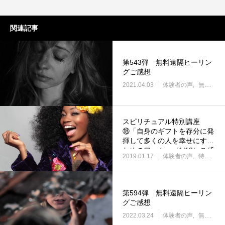
関連記事
第543弾 無料遠隔ヒーリン
グご感想
2021.04.03
体験者の声
無料遠隔ヒーリング
スピリチュアル特別講座
⑱「自身のギフトを存分に発
揮して多くの人を幸せにする
ためのワーク」（1/12）ご感
2019.01.17
体験者の声
特別講座
想
第594弾 無料遠隔ヒーリン
グご感想
2022.03.24
体験者の声
無料遠隔ヒーリング