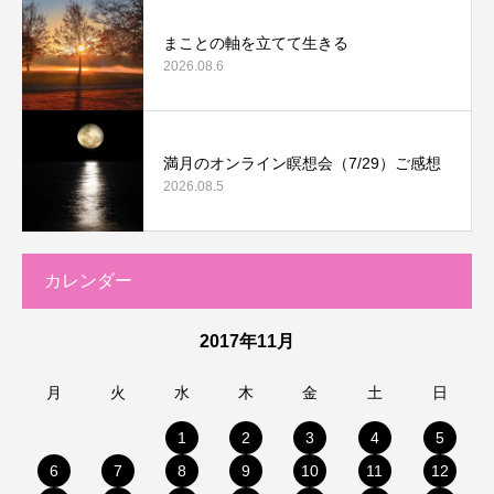
まことの軸を立てて生きる
2026.08.6
満月のオンライン瞑想会（7/29）ご感想
2026.08.5
カレンダー
2017年11月
月
火
水
木
金
土
日
1
2
3
4
5
6
7
8
9
10
11
12