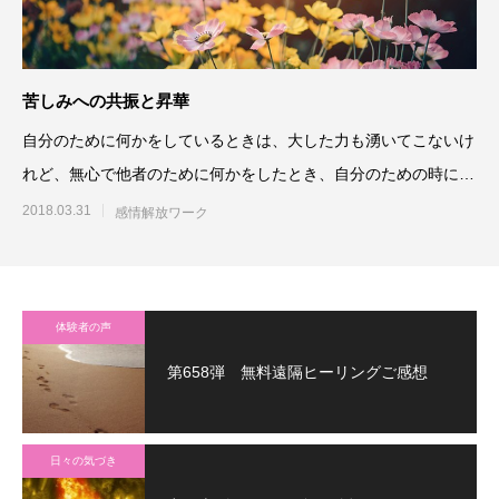
苦しみへの共振と昇華
自分のために何かをしているときは、大した力も湧いてこないけ
れど、無心で他者のために何かをしたとき、自分のための時には
まるで出てこなかった力が
2018.03.31
感情解放ワーク
体験者の声
第658弾 無料遠隔ヒーリングご感想
日々の気づき