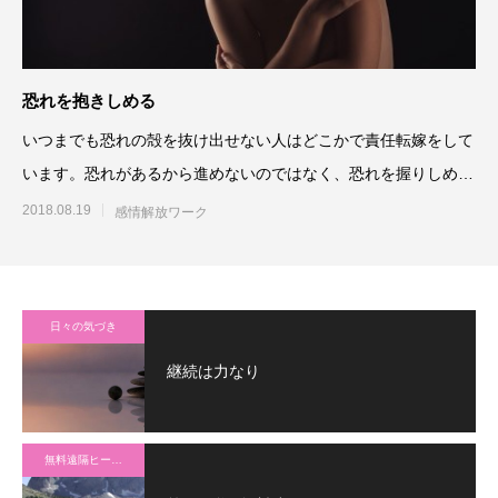
恐れを抱きしめる
いつまでも恐れの殻を抜け出せない人はどこかで責任転嫁をして
います。恐れがあるから進めないのではなく、恐れを握りしめて
いるのは自分なのです。そ
2018.08.19
感情解放ワーク
日々の気づき
継続は力なり
無料遠隔ヒーリング